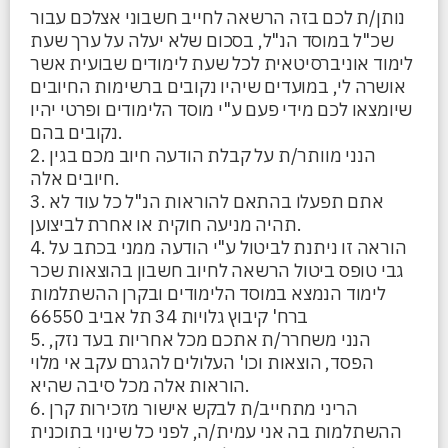
נותן/ת לכם בזה הרשאה לחייב חשבוני אצלכם עבור
שכ"ל במוסד הנ"ל, בסכום שלא יעלה על ערך שעת
לימוד אוניברסיטאית לכל שעת לימודים שבועית אשר
אושרה לי, במועדים שיהיו נקובים ברשימות החיובים
שיומצאו לכם מידי פעם ע"י מוסד הלימודים ופרטי יהיו
נקובים בהם.
2. הנני מוותר/ת על קבלת הודעה חיוב מכם בגין
חיובים אלה.
3. אתם תפעלו בהתאם להוראות הנ"ל כל עוד לא
תהיה מניעה חוקית או אחרת לביצוען.
4. הוראה זו ניתנת לביטול ע"י הודעה ממני בכתב על
גבי טופס ביטול הרשאה לחיוב חשבון בהוצאות שכר
לימוד הנמצא במוסד הלימודים ובקרן ההשתלמות
ברח' קיבוץ גלויות 34 תל אביב 66550
5. הנני משחרר/ת אתכם מכל אחריות בעד נזק,
הפסד, הוצאות וכו' העלולים להגרם עקב אי מלוי
הוראות אלה מכל סיבה שהיא.
6. הריני מתחייב/ת לבקש אישור מזכירות קרן
ההשתלמות בה אני עמית/ה, לפני כל שינוי בתוכנית