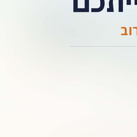
יתכם
וב