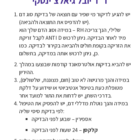
ד"ר יובל גיאלצ'ינסקי
יש להגיע לדיקור מי שפיר עם תוצאה של בדיקת סוג דם
(יש להדפיס את התוצאה ולהביאה).
במידה וסוג הדם שלך הוא – RH שלילי, הנך צריכה
לקבל זריקת ANTI D מיד לאחר הבדיקה. ניתן לרכוש
את הזריקה בקופת חולים ולהביאה בקירור לבדיקה. כמו
כן, ניתן לרכוש אותה במדיקה, בתשלום.
יש להביא בדיקות אולטרסאונד קודמות שבוצעו במהלך
ההיריון.
במידה והנך מרגישה לא טוב (חום, מצוננת, שלשולים),
מטופלת כעת בטיפול אנטיביוטי או שידוע על דלקת
בדרכי השתן, יש לדחות את התור למועד אחר.
במידה והנך נוטלת מדללי דם, יש להפסיק את הטיפול
לפי בדיקת סיסי שליה:
אספירין – שבוע לפני הבדיקה
קלקסן
– 24 שעות לפני הבדיקה