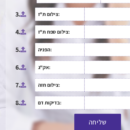
3.
צילום ת"ז:
4.
צילום ספח ת"ז:
5.
הפניה:
6.
אק"ג:
7.
צילום חזה:
8.
בדיקות דם:
שליחה