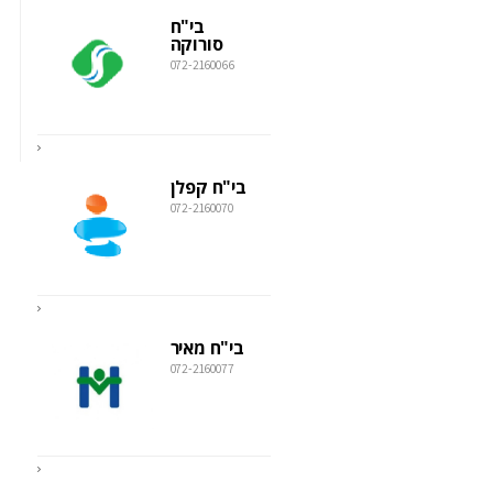
בי"ח
סורוקה
072-2160066
בי"ח קפלן
072-2160070
בי"ח מאיר
072-2160077