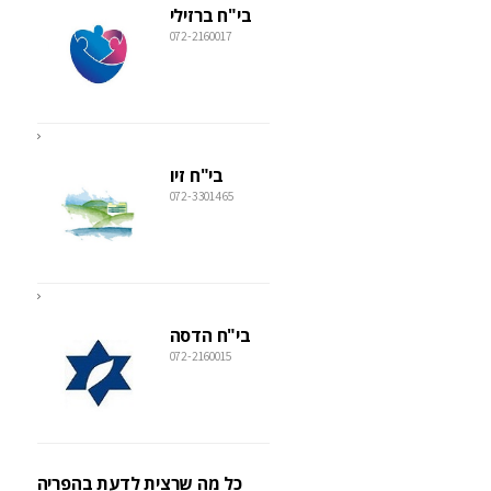
בי"ח ברזילי
072-2160017
בי"ח זיו
072-3301465
בי"ח הדסה
072-2160015
כל מה שרצית לדעת בהפריה