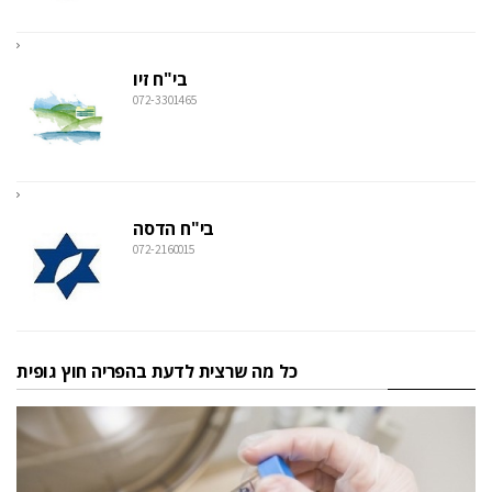
בי"ח זיו
072-3301465
בי"ח הדסה
072-2160015
כל מה שרצית לדעת בהפריה חוץ גופית