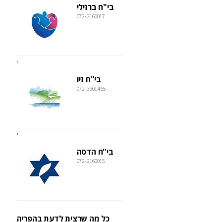
בי"ח ברזילי
072-2160017
בי"ח זיו
072-3301465
בי"ח הדסה
072-2160015
כל מה שרצית לדעת בהפריה