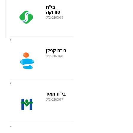
בי"ח
סורוקה
072-2160066
בי"ח קפלן
072-2160070
בי"ח מאיר
072-2160077