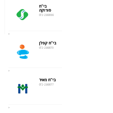
בי"ח
סורוקה
072-2160066
בי"ח קפלן
072-2160070
בי"ח מאיר
072-2160077