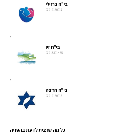
בי"ח ברזילי
072-2160017
בי"ח זיו
072-3301465
בי"ח הדסה
072-2160015
כל מה שרצית לדעת בהפריה