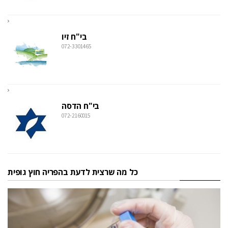
בי"ח זיו
072-3301465
בי"ח הדסה
072-2160015
כל מה שרצית לדעת בהפריה חוץ גופית