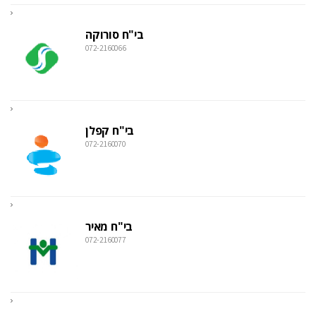
בי"ח סורוקה
072-2160066
בי"ח קפלן
072-2160070
בי"ח מאיר
072-2160077