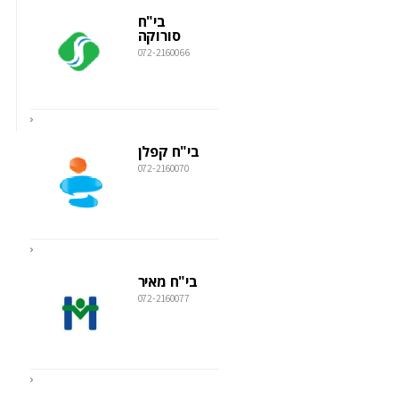
בי"ח
סורוקה
072-2160066
בי"ח קפלן
072-2160070
בי"ח מאיר
072-2160077