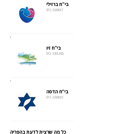
בי"ח ברזילי
072-2160017
בי"ח זיו
072-3301465
בי"ח הדסה
072-2160015
כל מה שרצית לדעת בהפריה