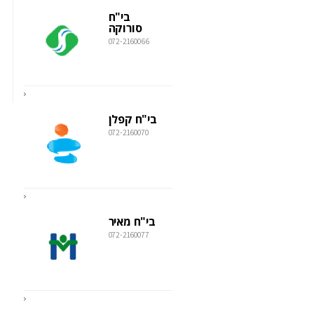
בי"ח
סורוקה
072-2160066
בי"ח קפלן
072-2160070
בי"ח מאיר
072-2160077