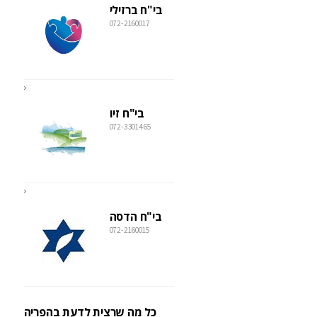
בי"ח ברזילי
072-2160017
בי"ח זיו
072-3301465
בי"ח הדסה
072-2160015
כל מה שרצית לדעת בהפריה