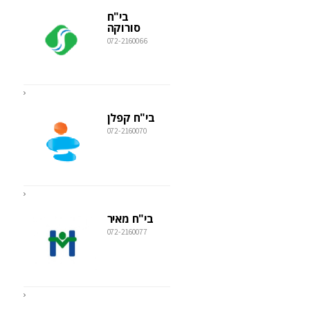
בי"ח
סורוקה
072-2160066
בי"ח קפלן
072-2160070
בי"ח מאיר
072-2160077