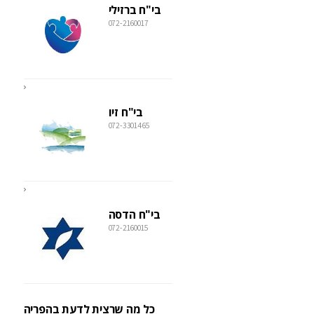
בי"ח ברזילי
072-2160017
בי"ח זיו
072-3301465
בי"ח הדסה
072-2160015
כל מה שרצית לדעת בהפריה