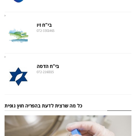
בי"ח זיו
072-3301465
בי"ח הדסה
072-2160015
כל מה שרצית לדעת בהפריה חוץ גופית