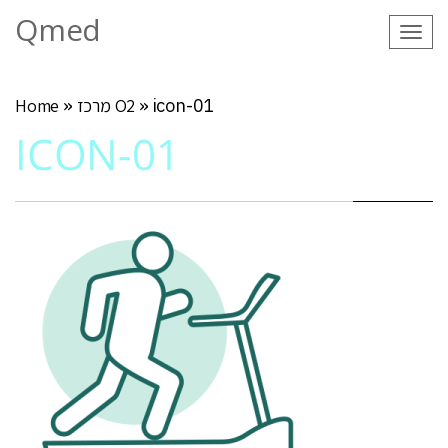
Qmed
Tog
navi
icon-01
»
מרכז O2
»
Home
ICON-01