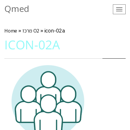
Qmed
Tog
navi
icon-02a
»
מרכז O2
»
Home
ICON-02A