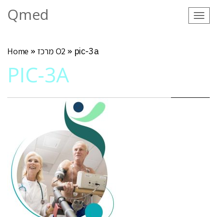
Qmed
Tog
navi
pic-3a
»
מרכז O2
»
Home
PIC-3A