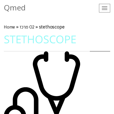
Qmed
Tog
navi
stethoscope
»
מרכז O2
»
Home
STETHOSCOPE