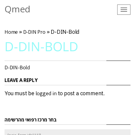
Qmed
Tog
navi
Home
»
D-DIN Pro
»
D-DIN-Bold
D-DIN-BOLD
D-DIN-Bold
LEAVE A REPLY
You must be
logged in
to post a comment.
בחר מרכז רפואי מהרשימה