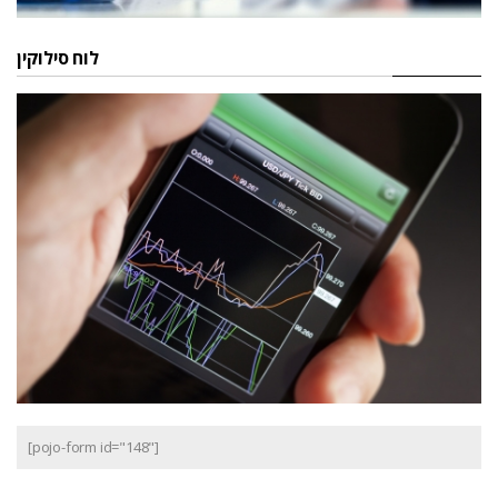
לוח סילוקין
[pojo-form id="148"]