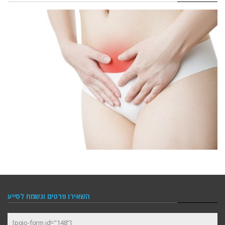
השאירו פרטים ונשמח לסייע
[pojo-form id="148"]