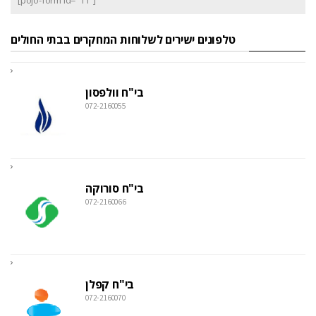
[pojo-form id="11"]
טלפונים ישירים לשלוחות המחקרים בבתי החולים
בי"ח וולפסון
072-2160055
בי"ח סורוקה
072-2160066
בי"ח קפלן
072-2160070