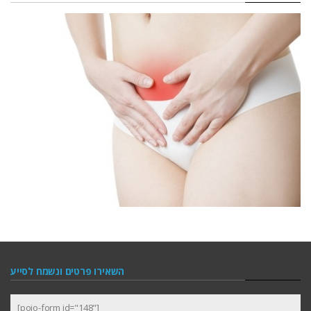
השאירו פרטים ונשמח לסייע
[pojo-form id="148"]