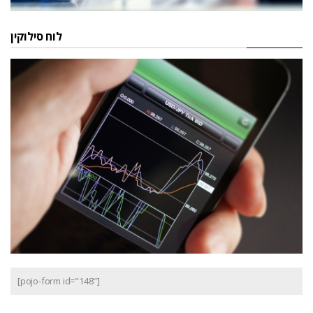
לוח סילוקין
[pojo-form id="148"]