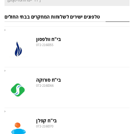
[pojo-form id="11"]
טלפונים ישירים לשלוחות המחקרים בבתי החולים
בי"ח וולפסון
072-2160055
בי"ח סורוקה
072-2160066
בי"ח קפלן
072-2160070