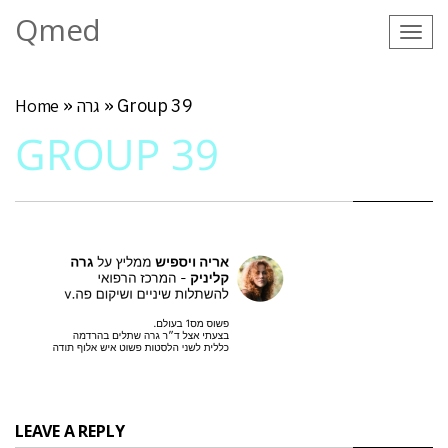
Qmed
Tog
navi
Group 39
»
גרה
»
Home
GROUP 39
LEAVE A REPLY