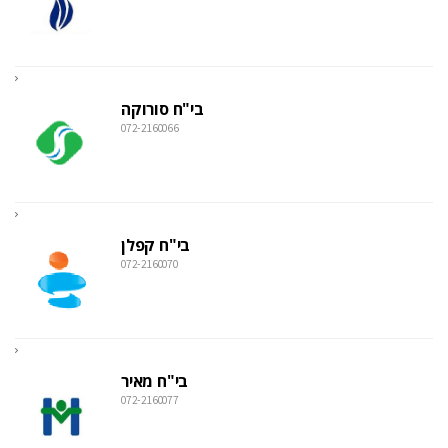
בי"ח סורוקה
072-2160066
בי"ח קפלן
072-2160070
בי"ח מאיר
072-2160077