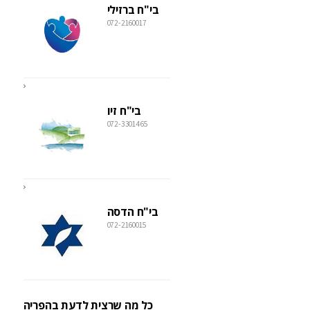
בי"ח ברזילי
072-2160017
בי"ח זיו
072-3301465
בי"ח הדסה
072-2160015
כל מה שרצית לדעת בהפריה