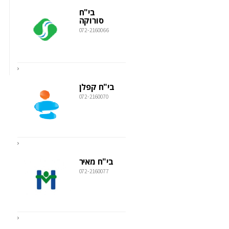
בי"ח
סורוקה
072-2160066
בי"ח קפלן
072-2160070
בי"ח מאיר
072-2160077