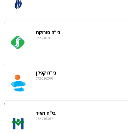
בי"ח סורוקה
072-2160066
בי"ח קפלן
072-2160070
בי"ח מאיר
072-2160077