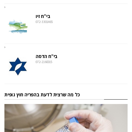
בי"ח זיו
072-3301465
בי"ח הדסה
072-2160015
כל מה שרצית לדעת בהפריה חוץ גופית