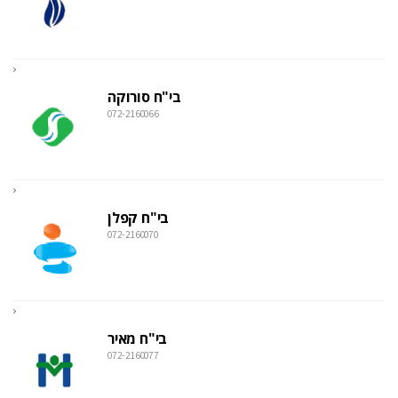
בי"ח סורוקה
072-2160066
בי"ח קפלן
072-2160070
בי"ח מאיר
072-2160077