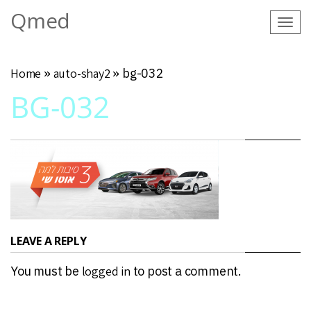
Qmed
Tog
navi
Home
»
auto-shay2
»
bg-032
BG-032
LEAVE A REPLY
You must be
logged in
to post a comment.