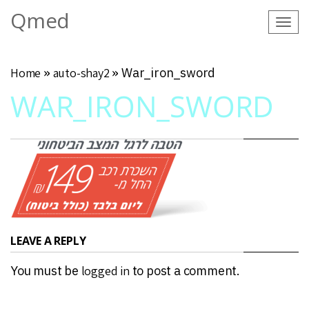
Qmed
Tog
navi
Home
»
auto-shay2
»
War_iron_sword
WAR_IRON_SWORD
LEAVE A REPLY
You must be
logged in
to post a comment.