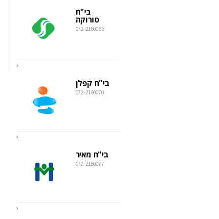
בי"ח
סורוקה
072-2160066
בי"ח קפלן
072-2160070
בי"ח מאיר
072-2160077