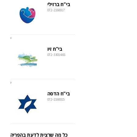
בי"ח ברזילי
072-2160017
בי"ח זיו
072-3301465
בי"ח הדסה
072-2160015
כל מה שרצית לדעת בהפריה