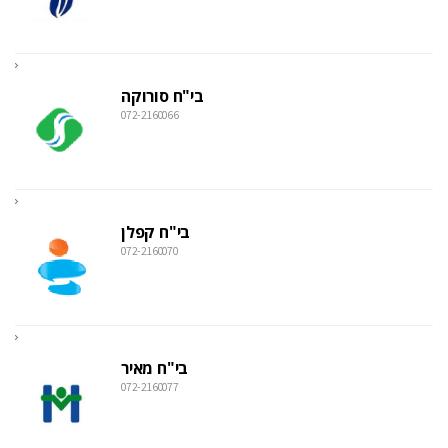
בי"ח סורוקה
072-2160066
בי"ח קפלן
072-2160070
בי"ח מאיר
072-2160077