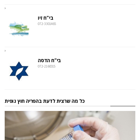
בי"ח זיו
072-3301465
בי"ח הדסה
072-2160015
כל מה שרצית לדעת בהפריה חוץ גופית