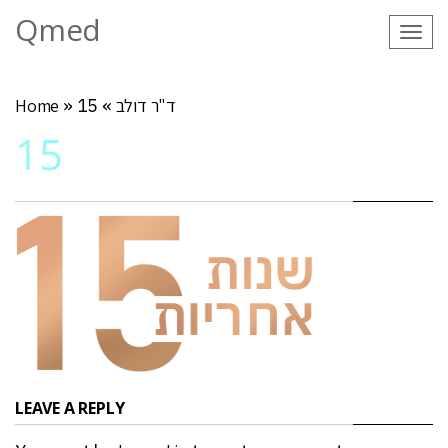
Qmed
Tog
navi
ד"ר דולב
»
15
»
Home
15
LEAVE A REPLY