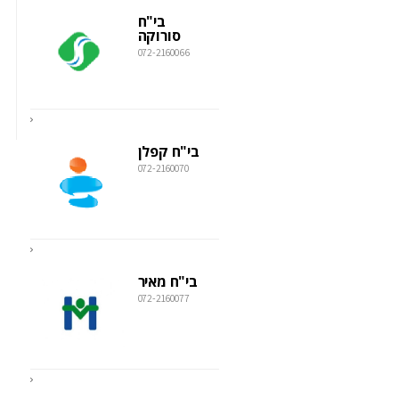
בי"ח
סורוקה
072-2160066
בי"ח קפלן
072-2160070
בי"ח מאיר
072-2160077