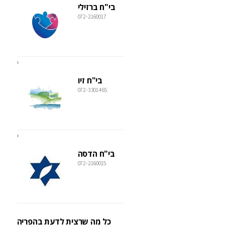
בי"ח ברזילי
072-2160017
בי"ח זיו
072-3301465
בי"ח הדסה
072-2160015
כל מה שרצית לדעת בהפריה