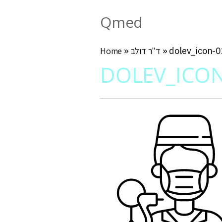
Qmed
dolev_icon-0
»
ד"ר דולב
»
Home
DOLEV_ICON