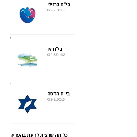
בי"ח ברזילי
072-2160017
בי"ח זיו
072-3301465
בי"ח הדסה
072-2160015
כל מה שרצית לדעת בהפריה