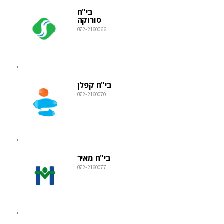
בי"ח
סורוקה
072-2160066
בי"ח קפלן
072-2160070
בי"ח מאיר
072-2160077