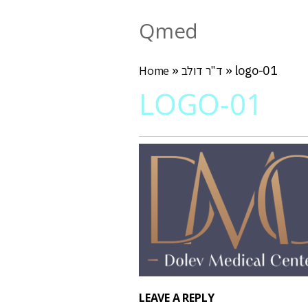
Qmed
logo-01
»
ד"ר דולב
»
Home
LOGO-01
LEAVE A REPLY