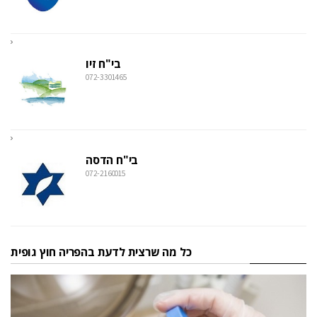
בי"ח זיו
072-3301465
בי"ח הדסה
072-2160015
כל מה שרצית לדעת בהפריה חוץ גופית