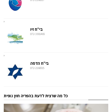
בי"ח זיו
072-3301465
בי"ח הדסה
072-2160015
כל מה שרצית לדעת בהפריה חוץ גופית