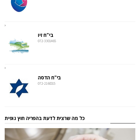
בי"ח זיו
072-3301465
בי"ח הדסה
072-2160015
כל מה שרצית לדעת בהפריה חוץ גופית