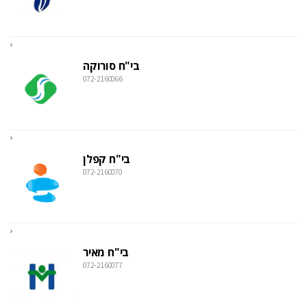
בי"ח סורוקה
072-2160066
בי"ח קפלן
072-2160070
בי"ח מאיר
072-2160077