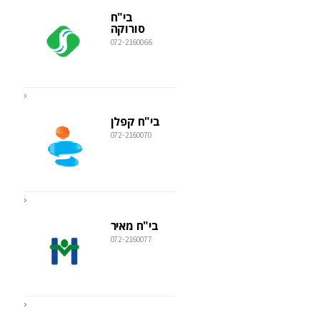
בי"ח
סורוקה
072-2160066
בי"ח קפלן
072-2160070
בי"ח מאיר
072-2160077