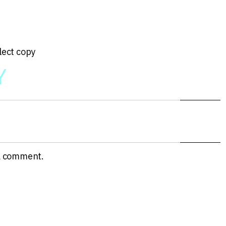
lect copy
Y
a comment.