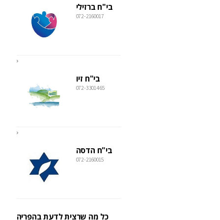
בי"ח ברזילי
072-2160017
בי"ח זיו
072-3301465
בי"ח הדסה
072-2160015
כל מה שרצית לדעת בהפריה