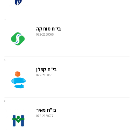
בי"ח סורוקה
072-2160066
בי"ח קפלן
072-2160070
בי"ח מאיר
072-2160077