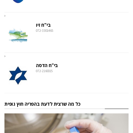
בי"ח זיו
072-3301465
בי"ח הדסה
072-2160015
כל מה שרצית לדעת בהפריה חוץ גופית