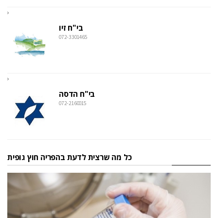
בי"ח זיו
072-3301465
בי"ח הדסה
072-2160015
כל מה שרצית לדעת בהפריה חוץ גופית