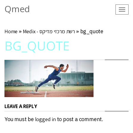
Qmed
Tog
navi
bg_quote
»
Medix - רשת מרכזי מדיקס
»
Home
BG_QUOTE
LEAVE A REPLY
You must be
logged in
to post a comment.