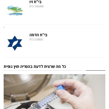
בי"ח זיו
072-3301465
בי"ח הדסה
072-2160015
כל מה שרצית לדעת בהפריה חוץ גופית