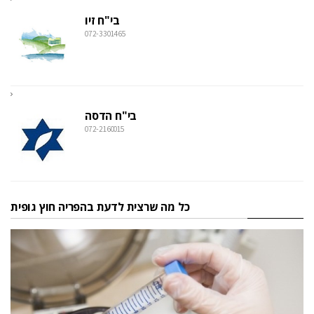
בי"ח זיו
072-3301465
בי"ח הדסה
072-2160015
כל מה שרצית לדעת בהפריה חוץ גופית