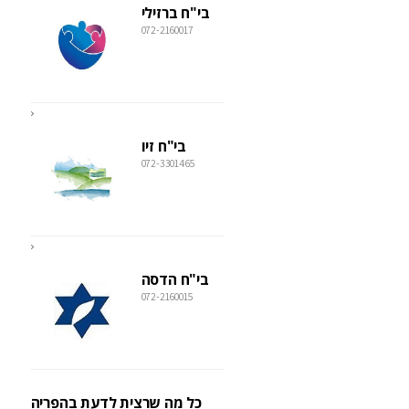
בי"ח ברזילי
072-2160017
בי"ח זיו
072-3301465
בי"ח הדסה
072-2160015
כל מה שרצית לדעת בהפריה