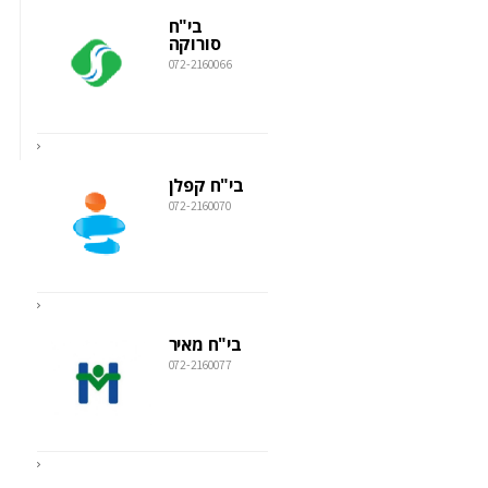
בי"ח
סורוקה
072-2160066
בי"ח קפלן
072-2160070
בי"ח מאיר
072-2160077