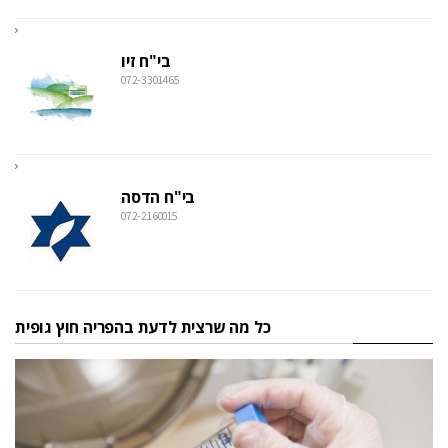
בי"ח זיו
072-3301465
בי"ח הדסה
072-2160015
כל מה שרצית לדעת בהפריה חוץ גופית