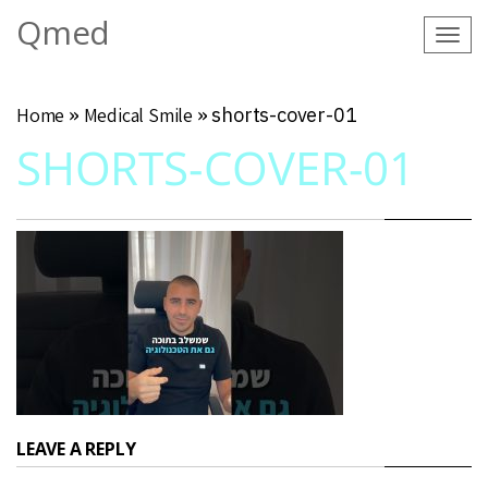
Qmed
Tog
navi
Home
»
Medical Smile
»
shorts-cover-01
SHORTS-COVER-01
LEAVE A REPLY