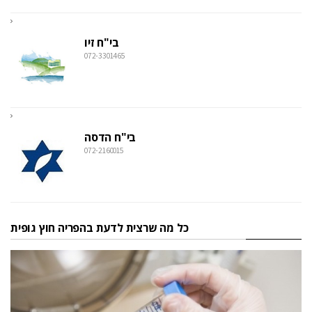
בי"ח זיו
072-3301465
בי"ח הדסה
072-2160015
כל מה שרצית לדעת בהפריה חוץ גופית