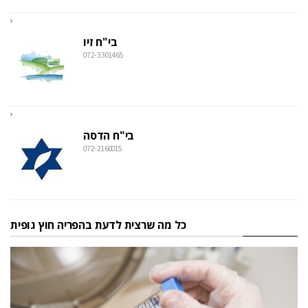
בי"ח זיו
072-3301465
בי"ח הדסה
072-2160015
כל מה שרצית לדעת בהפריה חוץ גופית