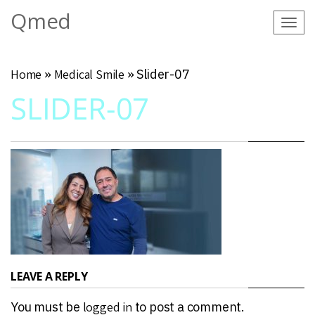
Qmed
Tog
navi
Home
»
Medical Smile
»
Slider-07
SLIDER-07
LEAVE A REPLY
You must be
logged in
to post a comment.