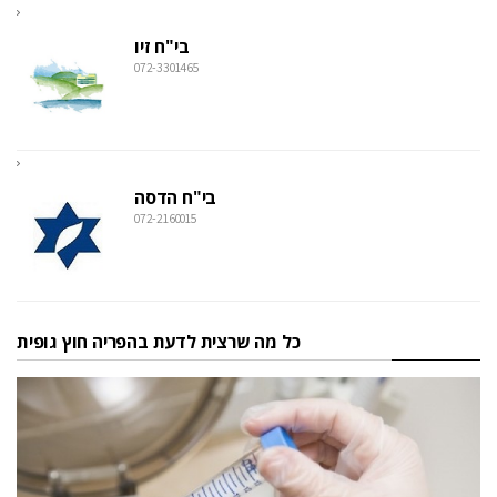
בי"ח זיו
072-3301465
בי"ח הדסה
072-2160015
כל מה שרצית לדעת בהפריה חוץ גופית