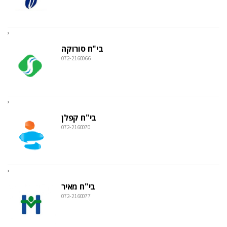
בי"ח סורוקה
072-2160066
בי"ח קפלן
072-2160070
בי"ח מאיר
072-2160077