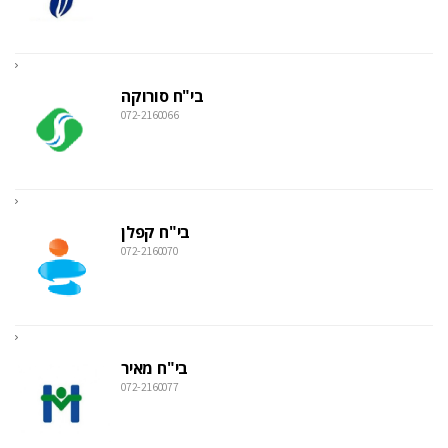
בי"ח סורוקה
072-2160066
בי"ח קפלן
072-2160070
בי"ח מאיר
072-2160077