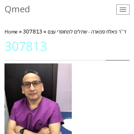
Qmed
Tog
navi
ד''ר פאלח סמארה - שתלים למחוסרי עצם
»
307813
»
Home
307813